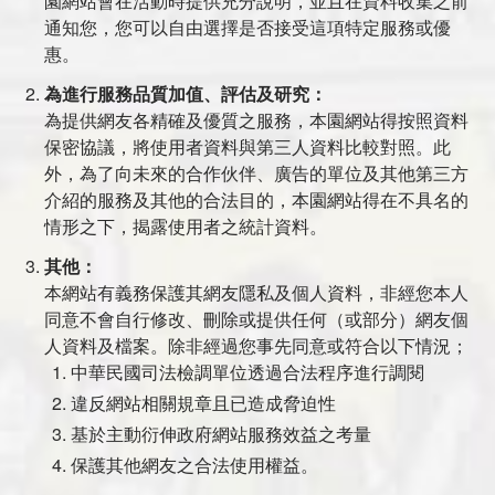
園網站會在活動時提供充分說明，並且在資料收集之前
通知您，您可以自由選擇是否接受這項特定服務或優
惠。
為進行服務品質加值、評估及研究：
為提供網友各精確及優質之服務，本園網站得按照資料
保密協議，將使用者資料與第三人資料比較對照。此
外，為了向未來的合作伙伴、廣告的單位及其他第三方
介紹的服務及其他的合法目的，本園網站得在不具名的
情形之下，揭露使用者之統計資料。
其他：
本網站有義務保護其網友隱私及個人資料，非經您本人
同意不會自行修改、刪除或提供任何（或部分）網友個
人資料及檔案。除非經過您事先同意或符合以下情況；
中華民國司法檢調單位透過合法程序進行調閱
違反網站相關規章且已造成脅迫性
基於主動衍伸政府網站服務效益之考量
保護其他網友之合法使用權益。