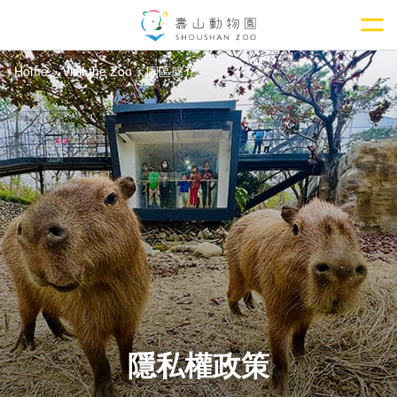
Go
to
the
Home
Visit the Zoo
園區簡介
main
content
section
隱私權政策